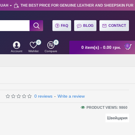
UAH
THE BEST PRICE FOR GENUINE LEATHER AND SHEEPSKIN FUR
FAQ
BLOG
CONTACT
0
0
0
0 item(s) - 0.00 грн.
Account
Wishlist
Compare
0 reviews
-
Write a review
PRODUCT VIEWS: 9860
Швейцария