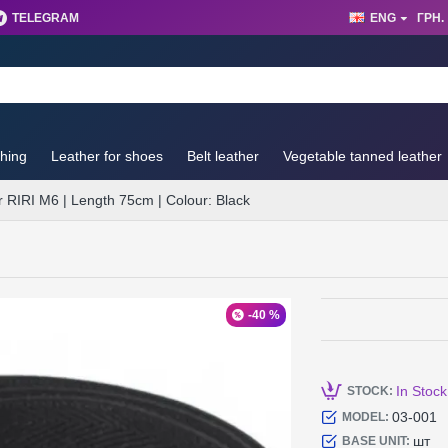
TELEGRAM
ENG
ГРН.
thing
Leather for shoes
Belt leather
Vegetable tanned leather
r RIRI M6 | Length 75cm | Colour: Black
-40 %
29
In Stock
STOCK:
03-001
MODEL:
шт
BASE UNIT: