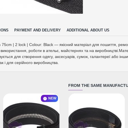
IONS
PAYMENT AND DELIVERY
ADDITIONAL ABOUT US
h 75cm | 2 lock | Colour: Black — якісний матеріал для пошиття, ре
використання, роботи в ательє, майстернях та на виробництві.Матер
вується для створення одягу, аксесуарів, сумок, галантереї або інш
ак і для серійного виробництва.
FROM THE SAME MANUFACT
NEW