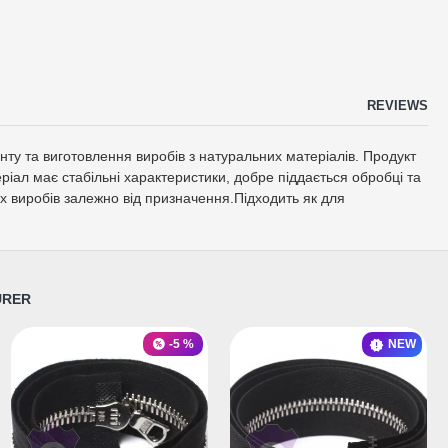
REVIEWS
монту та виготовлення виробів з натуральних матеріалів. Продукт
іал має стабільні характеристики, добре піддається обробці та
их виробів залежно від призначення.Підходить як для
URER
-5 %
-5 %
NEW