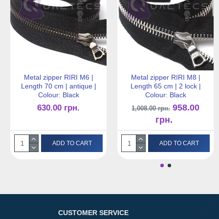
Metal zipper RIRI M6 |
Metal zipper RIRI M8 |
Length 70 cm | antique |
Length 65 cm | 2 lock |
Colour: Black
Colour: Black
958.00
630.00 грн.
1,008.00 грн.
грн.
ADD TO CART
ADD TO CART
CUSTOMER SERVICE