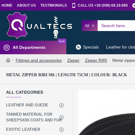
HOME
ABOUT US
TESTIMONIALS
CALL US +38 (098) 68.19.980
All
Sale
Specials
Leather for clo
All Departments
Fittings and accessories
Zipper
Zipper RIRI
Metal zippe
METAL ZIPPER RIRI M6 | LENGTH 75CM | COLOUR: BLACK
ALL CATEGORIES
LEATHER AND SUEDE
TANNED MATERIAL FOR
SHEEPSKIN COATS AND FUR
EXOTIC LEATHER